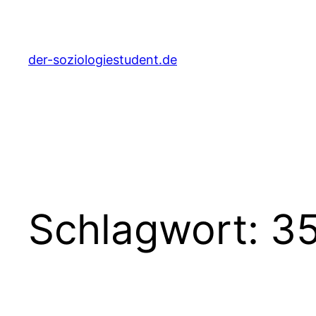
Zum
Inhalt
springen
der-soziologiestudent.de
Schlagwort:
3