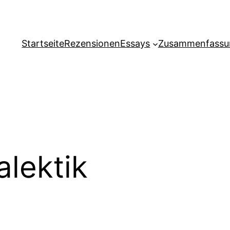
Startseite
Rezensionen
Essays
Zusammenfassu
alektik