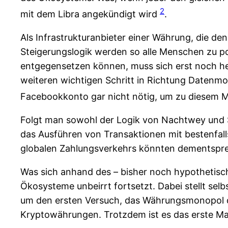
2
mit dem Libra angekündigt wird
.
Als Infrastrukturanbieter einer Währung, die de
Steigerungslogik werden so alle Menschen zu po
entgegensetzen können, muss sich erst noch herau
weiteren wichtigen Schritt in Richtung Datenmono
Facebookkonto gar nicht nötig, um zu diesem 
Folgt man sowohl der Logik von Nachtwey und St
das Ausführen von Transaktionen mit bestenfal
globalen Zahlungsverkehrs könnten dementsprec
Was sich anhand des – bisher noch hypothetische
Ökosysteme unbeirrt fortsetzt. Dabei stellt selb
um den ersten Versuch, das Währungsmonopol der
Kryptowährungen. Trotzdem ist es das erste Mal,