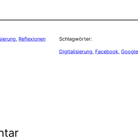
sierung
, 
Reflexionen
Schlagwörter:
Digitalisierung
, 
Facebook
, 
Google
ntar