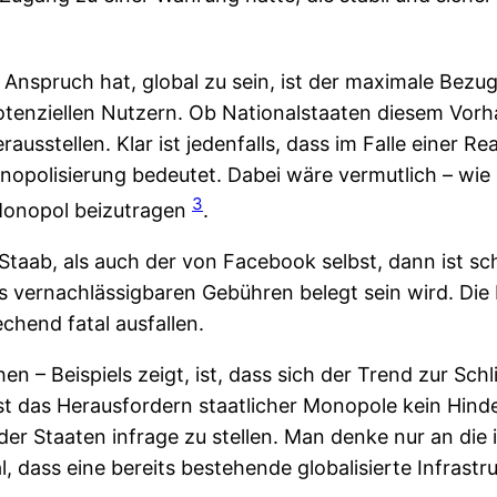
n Anspruch hat, global zu sein, ist der maximale Bezu
tenziellen Nutzern. Ob Nationalstaaten diesem Vorha
sstellen. Klar ist jedenfalls, dass im Falle einer Re
polisierung bedeutet. Dabei wäre vermutlich – wie ber
3
Monopol beizutragen
.
aab, als auch der von Facebook selbst, dann ist sch
ls vernachlässigbaren Gebühren belegt sein wird. Di
hend fatal ausfallen.
n – Beispiels zeigt, ist, dass sich der Trend zur Sch
st das Herausfordern staatlicher Monopole kein Hinder
 Staaten infrage zu stellen. Man denke nur an die 
 dass eine bereits bestehende globalisierte Infrastr