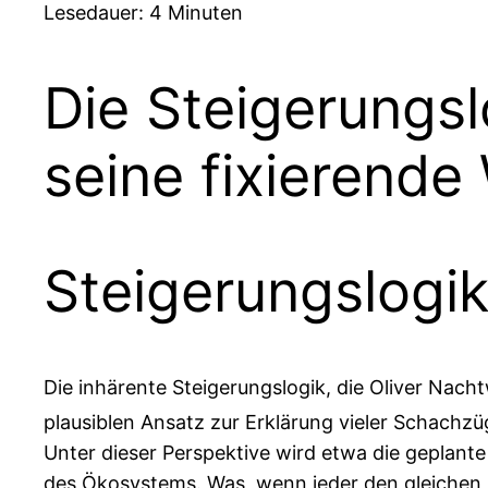
Lesedauer:
4
Minuten
Die Steigerungsl
seine fixierende
Steigerungslogi
Die inhärente Steigerungslogik, die Oliver Nach
plausiblen Ansatz zur Erklärung vieler Schachzü
Unter dieser Perspektive wird etwa die geplan
des Ökosystems. Was, wenn jeder den gleichen Z