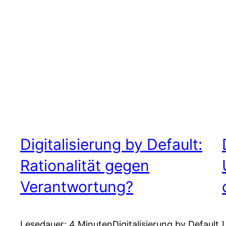
Digitalisierung by Default:
Rationalität gegen
Verantwortung?
Lesedauer: 4 MinutenDigitalisierung by Default