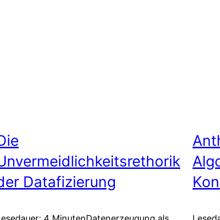
Die
Ant
Unvermeidlichkeitsrethorik
Alg
der Datafizierung
Kon
Lesedauer: 4 MinutenDatenerzeugung als
Leseda