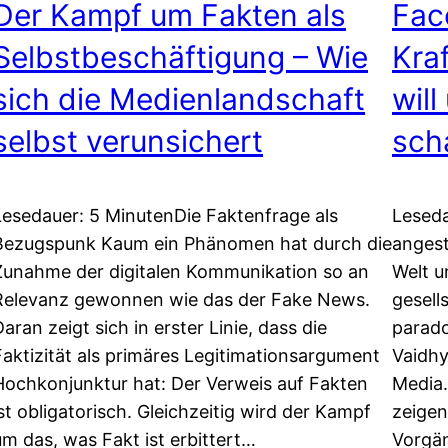
Der Kampf um Fakten als
Fac
Selbstbeschäftigung – Wie
Kraf
sich die Medienlandschaft
will
selbst verunsichert
sch
Lesedauer: 5 MinutenDie Faktenfrage als
Leseda
Bezugspunk Kaum ein Phänomen hat durch die
angest
Zunahme der digitalen Kommunikation so an
Welt u
Relevanz gewonnen wie das der Fake News.
gesell
aran zeigt sich in erster Linie, dass die
parad
Faktizität als primäres Legitimationsargument
Vaidhy
Hochkonjunktur hat: Der Verweis auf Fakten
Media.
ist obligatorisch. Gleichzeitig wird der Kampf
zeigen
um das, was Fakt ist erbittert…
Vorgän