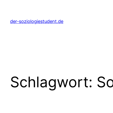
Zum
Inhalt
springen
der-soziologiestudent.de
Schlagwort:
So