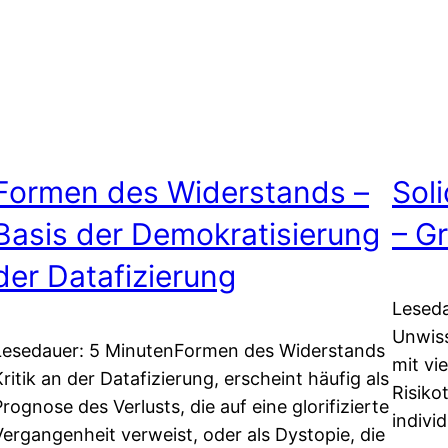
Formen des Widerstands –
Sol
Basis der Demokratisierung
– G
der Datafizierung
Leseda
Unwis
Lesedauer: 5 MinutenFormen des Widerstands
mit vi
Kritik an der Datafizierung, erscheint häufig als
Risiko
Prognose des Verlusts, die auf eine glorifizierte
indivi
Vergangenheit verweist, oder als Dystopie, die