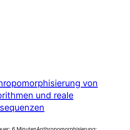
hropomorphisierung von
orithmen und reale
sequenzen
uer: 6 MinutenAnthropomorphisierung: